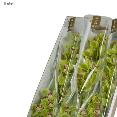
6
steli