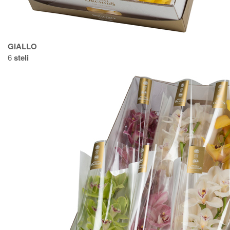
GIALLO
6
steli